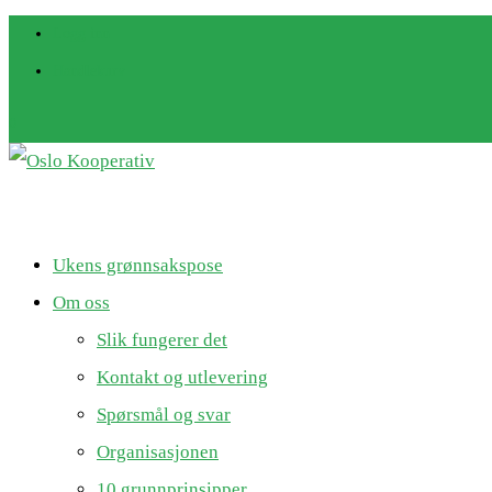
Logg inn
Handlekurv
0
Ukens grønnsakspose
Om oss
Slik fungerer det
Kontakt og utlevering
Spørsmål og svar
Organisasjonen
10 grunnprinsipper