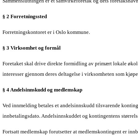
Sammenslutningen er et samvirkeforetak og dets foretaksnavn 
§ 2 Forretningssted
Forretningskontoret er i Oslo kommune.
§ 3 Virksomhet og formål
Foretaket skal drive direkte formidling av primært lokale øk
interesser gjennom deres deltagelse i virksomheten som kjøpere
§ 4 Andelsinnskudd og medlemskap
Ved innmelding betales et andelsinnskudd tilsvarende kontin
innbetalingsdato. Andelsinnskuddet og kontingentens størrelse
Fortsatt medlemskap forutsetter at medlemskontingent er innbe