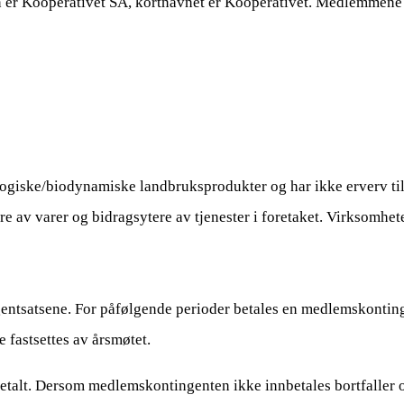
er Kooperativet SA, kortnavnet er Kooperativet. Medlemmene hef
ologiske/biodynamiske landbruksprodukter og har ikke erverv ti
 av varer og bidragsytere av tjenester i foretaket. Virksomhete
gentsatsene. For påfølgende perioder betales en medlemskontin
 fastsettes av årsmøtet.
talt. Dersom medlemskontingenten ikke innbetales bortfaller ogs