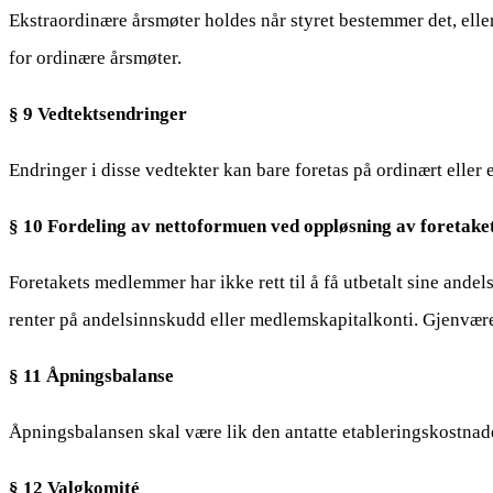
Ekstraordinære årsmøter holdes når styret bestemmer det, ell
for ordinære årsmøter.
§ 9 Vedtektsendringer
Endringer i disse vedtekter kan bare foretas på ordinært eller 
§ 10 Fordeling av nettoformuen ved oppløsning av foretake
Foretakets medlemmer har ikke rett til å få utbetalt sine andel
renter på andelsinnskudd eller medlemskapitalkonti.
Gjenværen
§ 11 Åpningsbalanse
Åpningsbalansen skal være lik den antatte etableringskostnad
§ 12 Valgkomité