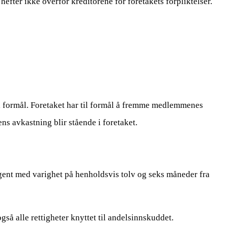
ter ikke overfor kreditorene for foretakets forpliktelser.
l formål. Foretaket har til formål å fremme medlemmenes
ns avkastning blir stående i foretaket.
gent med varighet på henholdsvis tolv og seks måneder fra
å alle rettigheter knyttet til andelsinnskuddet.