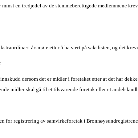
er minst en tredjedel av de stemmeberettigede medlemmene krev
ekstraordinært årsmøte etter å ha vært på sakslisten, og det krev
t
sinnskudd dersom det er midler i foretaket etter at det har dekk
de midler skal gå til et tilsvarende foretak eller et andelsland
en for registrering av samvirkeforetak i Brønnøysundregistrene