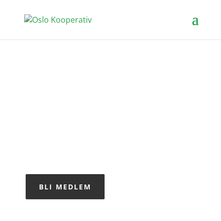
Nettbutikk
Alle kan se utvalget i nettbutikken, men kun
medlemmer kan bestille. Grønnsakspose og
egg hele året. Annet utvalg varierer. Det kan
være meieri, korn, mel, frukt og honning.
BLI MEDLEM