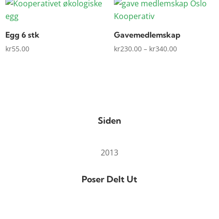
Egg 6 stk
Gavemedlemskap
Prisområde:
kr
55.00
kr
230.00
–
kr
340.00
kr230.00
til
kr340.00
Siden
2013
Poser Delt Ut