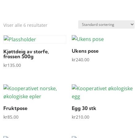
Viser alle 6 resultater
Ukens pose
Kjøttdeig av storfe,
frossen 500g
kr
240.00
kr
135.00
Fruktpose
Egg 30 stk
kr
85.00
kr
210.00