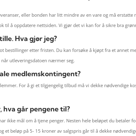
veranser, eller bonden har litt mindre av en vare og må erstatte 
k til å oppdatere nettsiden. Vi gjør det vi kan for å sikre bra grøn
ille. Hva gjør jeg?
mot bestillinger etter fristen. Du kan forsøke å kjøpt fra et annet 
er når utleveringsdatoen nærmer seg.
tale medlemskontingent?
emmer. For å gi et tilgjengelig tilbud må vi dekke nødvendige kos
, hva går pengene til?
 har ikke mål om å tjene penger. Nesten hele beløpet du betaler for
et beløp på 5- 15 kroner av salgspris går til å dekke nødvendige 