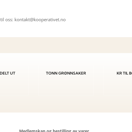
til oss: kontakt@kooperativet.no
DELT UT
TONN GRØNNSAKER
KR TIL
Medlemskap og bestilling av varer