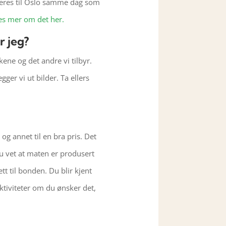
everes til Oslo samme dag som
es mer om det her.
r jeg?
ene og det andre vi tilbyr.
gger vi ut bilder. Ta ellers
g annet til en bra pris. Det
Du vet at maten er produsert
t til bonden. Du blir kjent
tiviteter om du ønsker det,