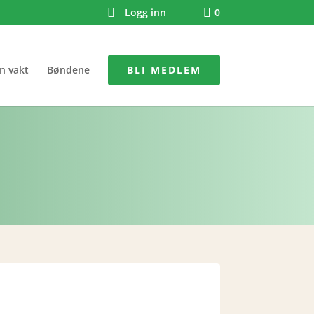
Logg inn
0
n vakt
Bøndene
BLI MEDLEM