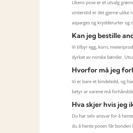
Ukens pose er et utvalg grønn
vinterstid er det gjerne ulike
asparges og krydderurter og d
Kan jeg bestille an
Vi tilbyr egg, korn, meieripr
dyrket av norske bønder. Utva
Hvorfor må jeg for
Vi er bare et bindeledd, og ha
betyr ar varene må forhåndsbes
Hva skjer hvis jeg 
Du har selv ansvar for å hent
du å hente posen får bonden li