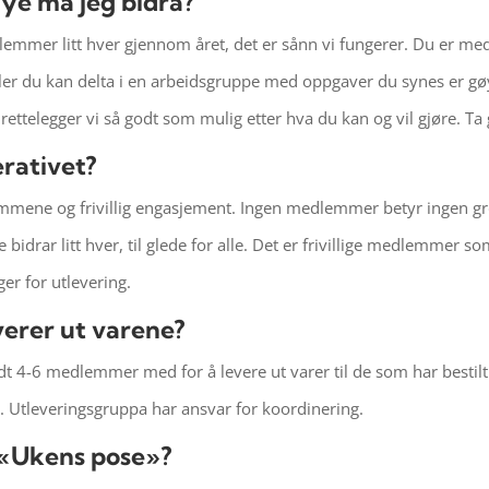
ye må jeg bidra?
dlemmer litt hver gjennom året, det er sånn vi fungerer. Du er me
Eller du kan delta i en arbeidsgruppe med oppgaver du synes er g
ilrettelegger vi så godt som mulig etter hva du kan og vil gjøre. Ta
rativet?
mmene og frivillig engasjement. Ingen medlemmer betyr ingen gr
e bidrar litt hver, til glede for alle. Det er frivillige medlemmer
r for utlevering.
erer ut varene?
dt 4-6 medlemmer med for å levere ut varer til de som har bestil
ret. Utleveringsgruppa har ansvar for koordinering.
 «Ukens pose»?