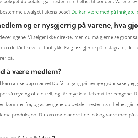
 beløpet du betaler går nesten i sin helhet til bonden. Varene l
å bestemme utvalget i ukens pose?
Du kan være med på innkjøp, l
medlem og er nysgjerrig på varene, hva gjø
leveringene. Vi selger ikke direkte, men du må gjerne se grønnsak
 men du får likevel et inntrykk. Følg oss gjerne på Instagram, der le
rer på.
ed å være medlem?
kan ramse opp mange! Du får tilgang på herlige grønnsaker, egg o
øper så mye og ofte du vil, og får mye kvalitetsmat for pengene. 
n kommer fra, og at pengene du betaler nesten i sin helhet går ret
k matproduksjon. Du kan møte andre fine folk og være med på ak