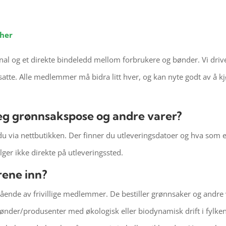
 her
nal og et direkte bindeledd mellom forbrukere og bønder. Vi driv
tte. Alle medlemmer må bidra litt hver, og kan nyte godt av å kjøp
jeg grønnsakspose og andre varer?
du via nettbutikken. Der finner du utleveringsdatoer og hva som er
ger ikke direkte på utleveringssted.
rene inn?
ående av frivillige medlemmer. De bestiller grønnsaker og andre
 bønder/produsenter med økologisk eller biodynamisk drift i fylken