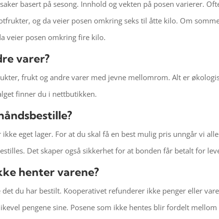
saker basert på sesong. Innhold og vekten på posen varierer. Ofte
 rotfrukter, og da veier posen omkring seks til åtte kilo. Om somme
a veier posen omkring fire kilo.
dre varer?
odukter, frukt og andre varer med jevne mellomrom. Alt er økologi
lget finner du i nettbutikken.
håndsbestille?
r ikke eget lager. For at du skal få en best mulig pris unngår vi al
tilles. Det skaper også sikkerhet for at bonden får betalt for le
ikke henter varene?
e det du har bestilt. Kooperativet refunderer ikke penger eller v
kevel pengene sine. Posene som ikke hentes blir fordelt mellom de f