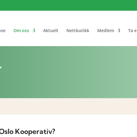
ose
Om oss
Aktuelt
Nettbutikk
Medlem
Ta e
r
Oslo Kooperativ?