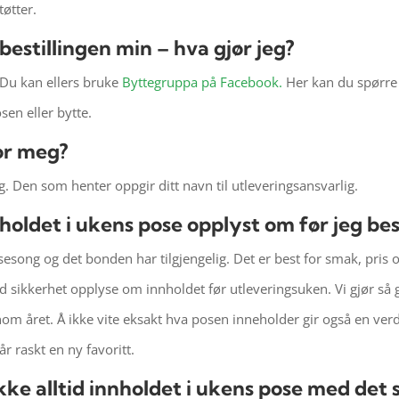
tøtter.
bestillingen min – hva gjør jeg?
 Du kan ellers bruke
Byttegruppa på Facebook.
Her kan du spørr
sen eller bytte.
or meg?
eg. Den som henter oppgir ditt navn til utleveringsansvarlig.
holdet i ukens pose opplyst om før jeg best
esong og det bonden har tilgjengelig. Det er best for smak, pris 
sikkerhet opplyse om innholdet før utleveringsuken. Vi gjør så g
nom året. Å
ikke vite eksakt hva posen inneholder gir også en verdi
r raskt en ny favoritt.
ke alltid innholdet i ukens pose med det 