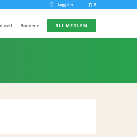
Logg inn
0
n vakt
Bøndene
BLI MEDLEM
.