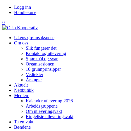
Logg inn
Handlekurv
0
Ukens grønnsakspose
Om oss
Slik fungerer det
Kontakt og utlevering
Spørsmål og svar
Organisasjonen
10 grunnprinsipper
Vedtekter
Årsmøte
Aktuelt
Nettbutikk
Medlem
Kalender utlevering 2026
Arbeidsgruppene
Om utleveringsvakt
Ringeliste utleveringsvakt
Ta en vakt
Bøndene