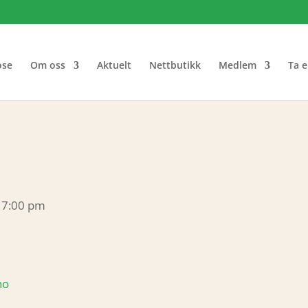
ose
Om oss
Aktuelt
Nettbutikk
Medlem
Ta e
– 7:00 pm
no