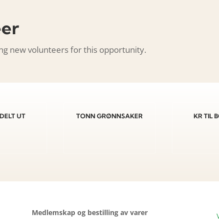
eer
ng new volunteers for this opportunity.
DELT UT
TONN GRØNNSAKER
KR TIL
Medlemskap og bestilling av varer