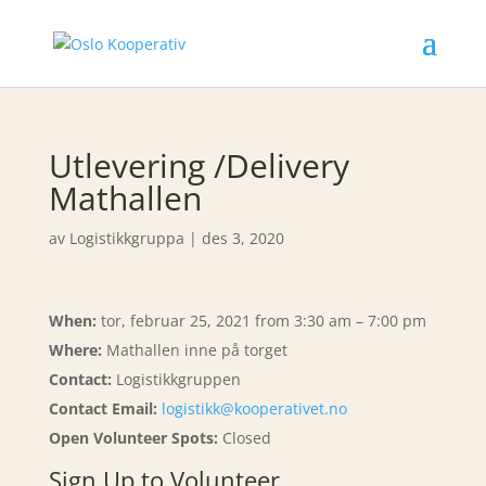
Utlevering /Delivery
Mathallen
av
Logistikkgruppa
|
des 3, 2020
When:
tor, februar 25, 2021 from 3:30 am – 7:00 pm
Where:
Mathallen inne på torget
Contact:
Logistikkgruppen
Contact Email:
logistikk@kooperativet.no
Open Volunteer Spots:
Closed
Sign Up to Volunteer